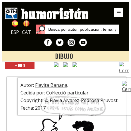
ESP
CAT
DIBUJO
Inicio
+ INFO
Exposiciones
Humor gráfico catalán en tiempos difíciles
Autor:
Flavita Banana
.
Cedida por: Col·lecció particular
Copyright: © Flavia Álvarez-Pedrosa Pruvost
Fecha: 2017