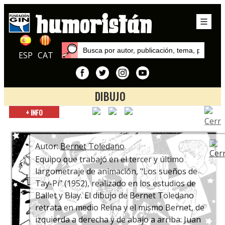
ESP
CAT
DIBUJO
Inicio
+ INFO
Exposiciones
Garbancito de la Mancha. 70 años del primer largometraje
europeo de animación en color
Autor:
Bernet Toledano
.
Equipo que trabajó en el tercer y último
largometraje de animación, "Los sueños de
Tay-Pi" (1952), realizado en los estudios de
Ballet y Blay. El dibujo de Bernet Toledano
retrata en medio Reina y el mismo Bernet, de
izquierda a derecha y de abajo a arriba: Juan