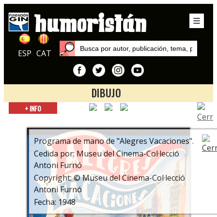
ESP
CAT
DIBUJO
Inicio
+ INFO
Exposiciones
Garbancito de la Mancha. 70 años del primer largometraje
europeo de animación en color
Programa de mano de "Alegres Vacaciones".
Cedida por: Museu del Cinema-Col·lecció
Antoni Furnó
Copyright: © Museu del Cinema-Col·lecció
Antoni Furnó
Fecha: 1948