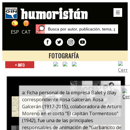
ESP
CAT
FOTOGRAFÍA
Inicio
+ INFO
Exposiciones
Garbancito de la Mancha. 70 años del primer largometraje
europeo de animación en color
a: Ficha personal de la empresa Balet y Blay
correspondiente Rosa Galceran. Rosa
Galcerán (1917-2015), colaboradora de Arturo
Moreno en el corto "El capitán Tormentoso"
(1942), fue una de las principales
responsables de animación de "Garbancito de