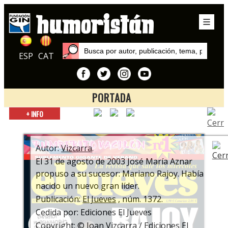
ESP
CAT
PORTADA
Inicio
+ INFO
Exposiciones
El Jueves… ¡¡¡2.000 NÚMEROS!!!
Autor:
Vizcarra
.
El 31 de agosto de 2003 José María Aznar
propuso a su sucesor: Mariano Rajoy. Había
nacido un nuevo gran líder.
Publicación:
El Jueves
, núm. 1372.
Cedida por: Ediciones El Jueves
Copyright: © Joan Vizcarra / Ediciones El