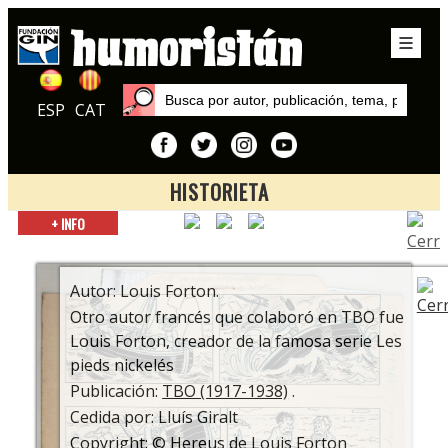
ESP
CAT
HISTORIETA
Inicio
+ INFO
Exposiciones
Colección privada de Lluís Giralt
Autor: Louis Forton.
Otro autor francés que colaboró en TBO fue
Louis Forton, creador de la famosa serie Les
pieds nickelés
Publicación:
TBO (1917-1938)
.
Cedida por: Lluís Giralt
Copyright: © Hereus de Louis Forton