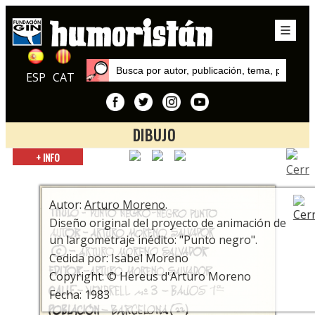
ESP
CAT
DIBUJO
Inicio
+ INFO
Exposiciones
Arturo Moreno, un creador polifacético
Autor:
Arturo Moreno
.
Diseño original del proyecto de animación de
un largometraje inédito: "Punto negro".
Cedida por: Isabel Moreno
Copyright: © Hereus d'Arturo Moreno
Fecha: 1983