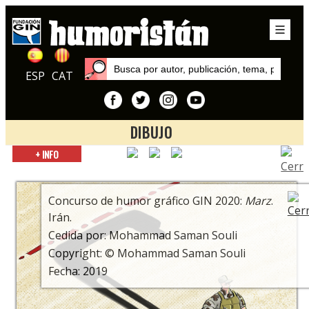
ESP
CAT
DIBUJO
Inicio
+ INFO
Exposiciones
9º Concurso de Humor Gráfico Gin. Todo se complica en el
planeta Tierra.
Concurso de humor gráfico GIN 2020:
Marz
.
Irán.
Cedida por: Mohammad Saman Souli
Copyright: © Mohammad Saman Souli
Fecha: 2019