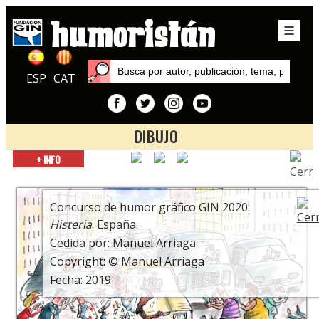
ESP
CAT
DIBUJO
Inicio
+ INFO
Exposiciones
9º Concurso de Humor Gráfico Gin. Todo se complica en el
planeta Tierra.
Concurso de humor gráfico GIN 2020:
Histeria
. España.
Cedida por: Manuel Arriaga
Copyright: © Manuel Arriaga
Fecha: 2019