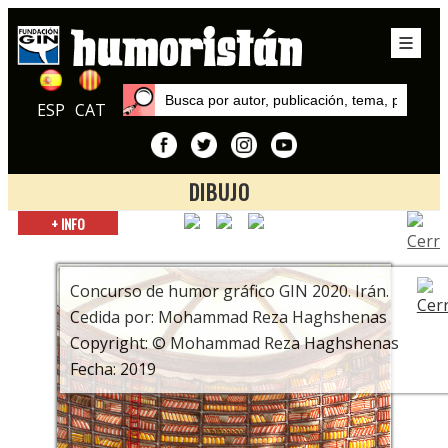
ESP
CAT
DIBUJO
Inicio
+ INFO
Exposiciones
9º Concurso de Humor Gráfico Gin. Todo se complica en el
planeta Tierra.
Concurso de humor gráfico GIN 2020. Irán.
Cedida por: Mohammad Reza Haghshenas
Copyright: © Mohammad Reza Haghshenas
Fecha: 2019