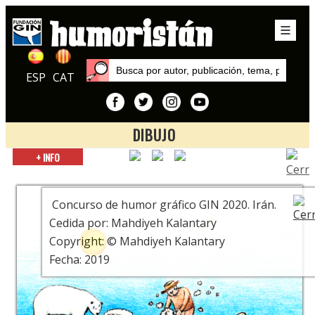
ESP
CAT
DIBUJO
Inicio
+ INFO
Exposiciones
9º Concurso de Humor Gráfico Gin. Todo se complica en el
planeta Tierra.
Concurso de humor gráfico GIN 2020. Irán.
Cedida por: Mahdiyeh Kalantary
Copyright: © Mahdiyeh Kalantary
Fecha: 2019