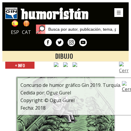
ESP
CAT
DIBUJO
Inicio
+ INFO
Exposiciones
8º Concurso de humor gráfico Gin. Atentos a sus pantallas
Concurso de humor gráfico Gin 2019. Turquía.
Cedida por: Oguz Gurel
Copyright: © Oguz Gurel
Fecha: 2018