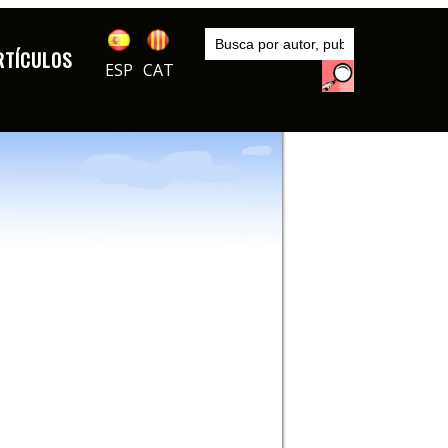
Inicio
Exposiciones
RTÍCULOS
8º Concurso de humor gráfico Gin. Atentos a sus pantallas
ESP
CAT