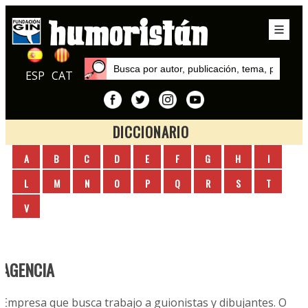
ESP
CAT
DICCIONARIO
Inicio
A
B
C
D
E
F
G
H
I
L
M
N
O
P
Q
R
S
T
V
AGENCIA
Empresa que busca trabajo a guionistas y dibujantes. O