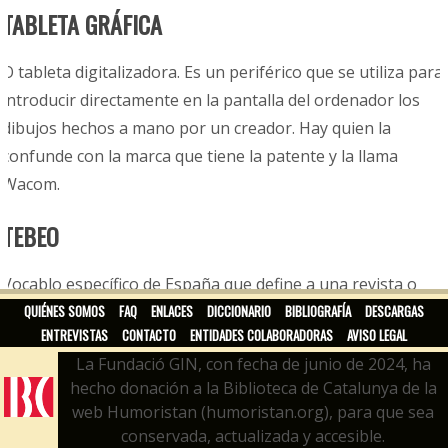
TABLETA GRÁFICA
O tableta digitalizadora. Es un periférico que se utiliza para
introducir directamente en la pantalla del ordenador los
dibujos hechos a mano por un creador. Hay quien la
confunde con la marca que tiene la patente y la llama
Wacom.
TEBEO
Vocablo específico de España que define a una revista o
QUIÉNES SOMOS
FAQ
ENLACES
DICCIONARIO
BIBLIOGRAFÍA
DESCARGAS
publicación de historietas. Esta expresión es una
ENTREVISTAS
CONTACTO
ENTIDADES COLABORADORAS
AVISO LEGAL
derivación de la popular revista
TBO
, fundada en 1917.
La Fundació GIN, con fecha de junio de 2024, ha
TEBEOS ONLINE
hecho donación a la Biblioteca de Catalunya de la
web Humoristan (humoristan.org), para que sea
conservada, actualizada y accesible.
O tebeos digitales. Tebeos en papel que están escaneados