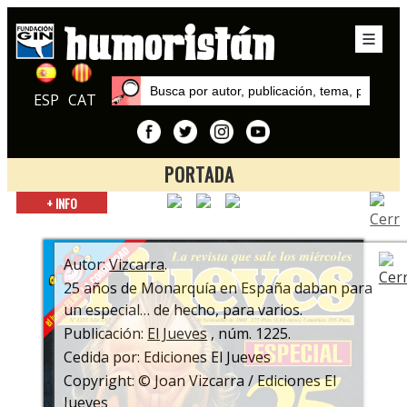
ESP
CAT
PORTADA
Inicio
+ INFO
Autores
Vizcarra
Autor:
Vizcarra
.
25 años de Monarquía en España daban para
un especial… de hecho, para varios.
Publicación:
El Jueves
, núm. 1225.
Cedida por: Ediciones El Jueves
Copyright: © Joan Vizcarra / Ediciones El
Jueves