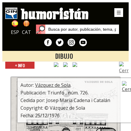
ESP
CAT
DIBUJO
Inicio
+ INFO
Autores
Vázquez de Sola
Autor:
Vázquez de Sola
.
Publicación: Triunfo , núm. 726.
Cedida por: Josep Maria Cadena i Catalán
Copyright: © Vázquez de Sola
Fecha: 25/12/1976