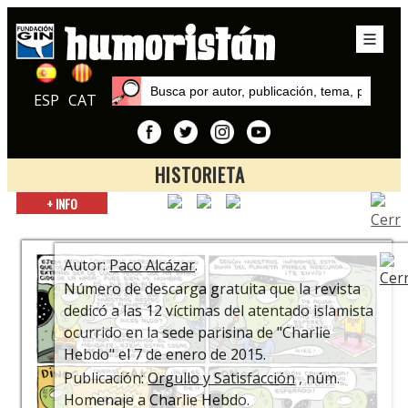
ESP
CAT
HISTORIETA
Inicio
+ INFO
Autores
Paco Alcázar
Autor:
Paco Alcázar
.
Número de descarga gratuita que la revista
dedicó a las 12 víctimas del atentado islamista
ocurrido en la sede parisina de "Charlie
Hebdo" el 7 de enero de 2015.
Publicación:
Orgullo y Satisfacción
, núm.
Homenaje a Charlie Hebdo.