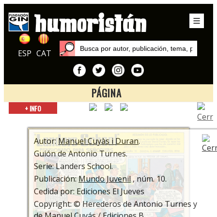
ESP
CAT
PÁGINA
Inicio
+ INFO
Autores
Manuel Cuyàs i Duran
Autor:
Manuel Cuyàs i Duran
.
Guión de Antonio Turnes.
Serie: Landers School.
Publicación:
Mundo Juvenil
, núm. 10.
Cedida por: Ediciones El Jueves
Copyright: © Herederos de Antonio Turnes y
de Manuel Cuyás / Ediciones B