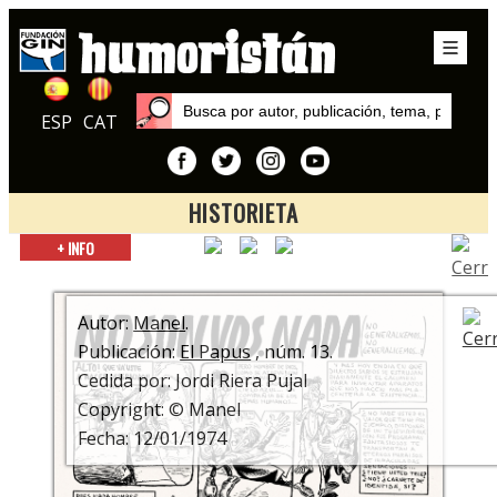
ESP
CAT
HISTORIETA
Inicio
+ INFO
Autores
Manel
Autor:
Manel
.
Publicación:
El Papus
, núm. 13.
Cedida por: Jordi Riera Pujal
Copyright: © Manel
Fecha: 12/01/1974