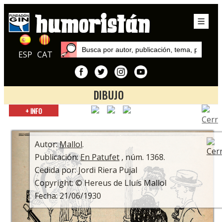
ESP
CAT
DIBUJO
Inicio
+ INFO
Autores
Mallol
Autor:
Mallol
.
Publicación:
En Patufet
, núm. 1368.
Cedida por: Jordi Riera Pujal
Copyright: © Hereus de Lluís Mallol
Fecha: 21/06/1930