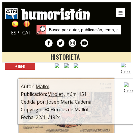
ESP
CAT
HISTORIETA
Inicio
+ INFO
Autores
Mallol
Autor:
Mallol
.
Publicación:
Virolet
, núm. 151.
Cedida por: Josep Maria Cadena
Copyright: © Hereus de Mallol
Fecha: 22/11/1924