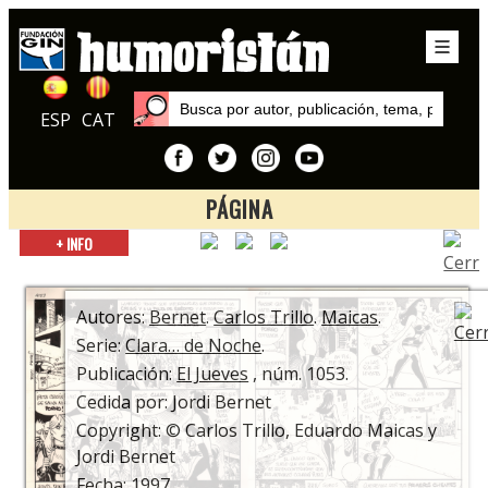
ESP
CAT
PÁGINA
Inicio
+ INFO
Autores
Maicas
Autores:
Bernet
.
Carlos Trillo
.
Maicas
.
Serie:
Clara… de Noche
.
Publicación:
El Jueves
, núm. 1053.
Cedida por: Jordi Bernet
Copyright: © Carlos Trillo, Eduardo Maicas y
Jordi Bernet
Fecha: 1997