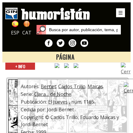
ESP
CAT
PÁGINA
Inicio
+ INFO
Autores
Maicas
Autores:
Bernet
.
Carlos Trillo
.
Maicas
.
Serie:
Clara… de Noche
.
Publicación:
El Jueves
, núm. 1165.
Cedida por: Jordi Bernet
Copyright: © Carlos Trillo, Eduardo Maicas y
Jordi Bernet
Fecha: 1999