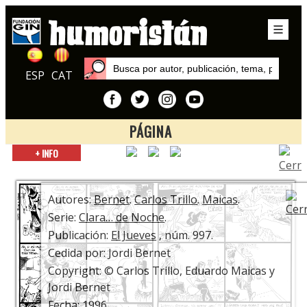
ESP
CAT
PÁGINA
Inicio
+ INFO
Autores
Maicas
Autores:
Bernet
.
Carlos Trillo
.
Maicas
.
Serie:
Clara… de Noche
.
Publicación:
El Jueves
, núm. 997.
Cedida por: Jordi Bernet
Copyright: © Carlos Trillo, Eduardo Maicas y
Jordi Bernet
Fecha: 1996