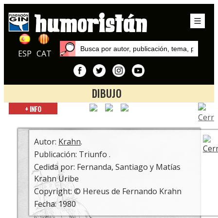
ESP
CAT
DIBUJO
Inicio
+ INFO
Autores
Krahn
Autor:
Krahn
.
Publicación: Triunfo .
Cedida por: Fernanda, Santiago y Matías
Krahn Uribe
Copyright: © Hereus de Fernando Krahn
Fecha: 1980