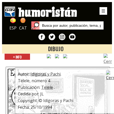
ESP
CAT
DIBUJO
Inicio
+ INFO
Autores
Idígoras y Pachi
Autor:
Idígoras y Pachi
.
Telele, número 4
Publicación:
Telele
.
Cedida por: JL
Copyright: © Idígoras y Pachi
Fecha: 25/10/1994