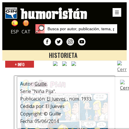
ESP
CAT
HISTORIETA
Inicio
+ INFO
Autores
Guille
Autor:
Guille
.
Serie "Niña Pija".
Publicación:
El Jueves
, núm. 1933.
Cedida por: El Jueves
Copyright: © Guille
Fecha: 05/06/2014