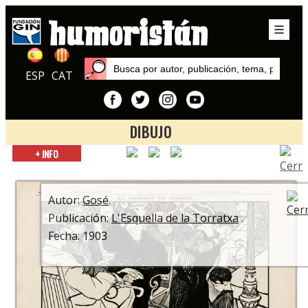
ESP
CAT
DIBUJO
Inicio
+ INFO
Autores
Gosé
Autor:
Gosé
.
Publicación:
L'Esquella de la Torratxa
.
Fecha: 1903