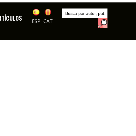
Inicio
Autores
RTÍCULOS
García Lorente
ESP
CAT