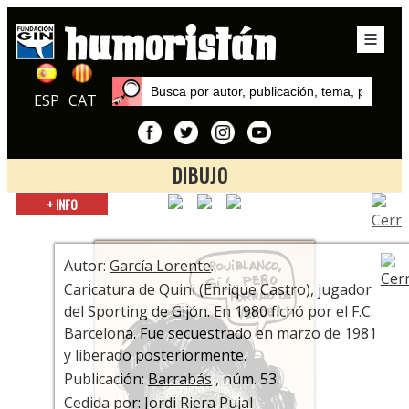
ESP
CAT
DIBUJO
Inicio
+ INFO
Autores
García Lorente
Autor:
García Lorente
.
Caricatura de Quini (Enrique Castro), jugador
del Sporting de Gijón. En 1980 fichó por el F.C.
Barcelona. Fue secuestrado en marzo de 1981
y liberado posteriormente.
Publicación:
Barrabás
, núm. 53.
Cedida por: Jordi Riera Pujal