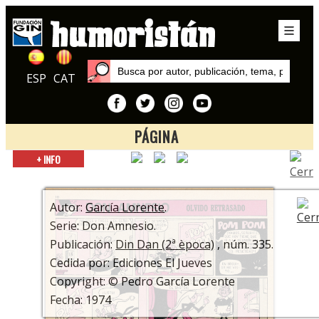
ESP
CAT
PÁGINA
Inicio
+ INFO
Autores
García Lorente
Autor:
García Lorente
.
Serie: Don Amnesio.
Publicación:
Din Dan (2ª època)
, núm. 335.
Cedida por: Ediciones El Jueves
Copyright: © Pedro García Lorente
Fecha: 1974