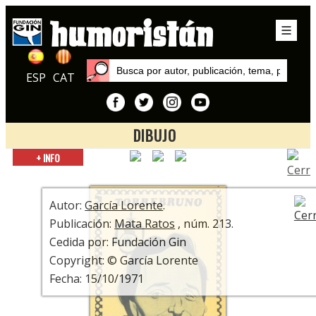
ESP
CAT
DIBUJO
Inicio
+ INFO
Autores
García Lorente
Autor:
García Lorente
.
Publicación:
Mata Ratos
, núm. 213.
Cedida por: Fundación Gin
Copyright: © García Lorente
Fecha: 15/10/1971