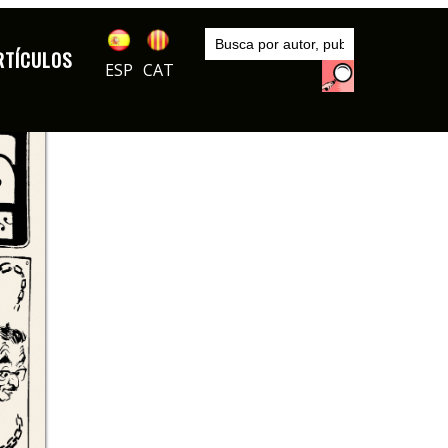
Inicio
Autores
RTÍCULOS
Enric Sió
ESP
CAT