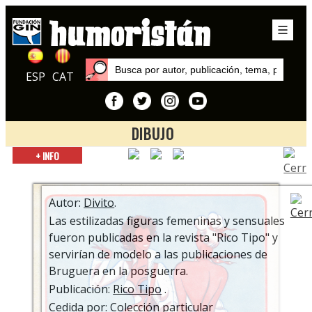
ESP
CAT
DIBUJO
Inicio
+ INFO
Autores
Divito
Autor:
Divito
.
Las estilizadas figuras femeninas y sensuales
fueron publicadas en la revista "Rico Tipo" y
servirían de modelo a las publicaciones de
Bruguera en la posguerra.
Publicación:
Rico Tipo
.
Cedida por: Colección particular