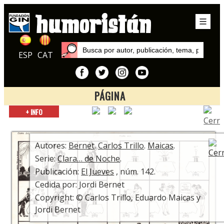
ESP
CAT
PÁGINA
Inicio
+ INFO
Autores
Carlos Trillo
Autores:
Bernet
.
Carlos Trillo
.
Maicas
.
Serie:
Clara… de Noche
.
Publicación:
El Jueves
, núm. 142.
Cedida por: Jordi Bernet
Copyright: © Carlos Trillo, Eduardo Maicas y
Jordi Bernet