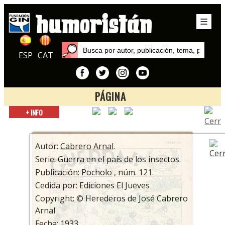
ESP
CAT
PÁGINA
Inicio
+ INFO
Autores
Cabrero Arnal
Autor:
Cabrero Arnal
.
Serie: Guerra en el país de los insectos.
Publicación:
Pocholo
, núm. 121.
Cedida por: Ediciones El Jueves
Copyright: © Herederos de José Cabrero
Arnal
Fecha: 1933