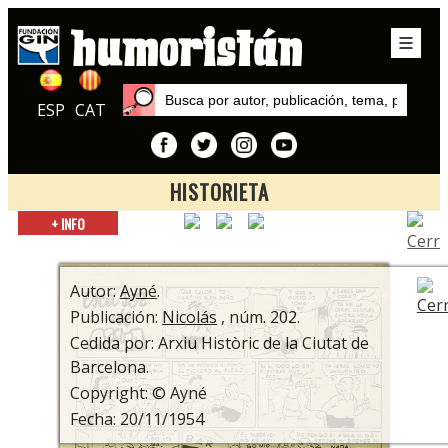
ESP
CAT
HISTORIETA
Inicio
+ INFO
Autores
Ayné
Autor:
Ayné
.
Publicación:
Nicolás
, núm. 202.
Cedida por: Arxiu Històric de la Ciutat de
Barcelona.
Copyright: © Ayné
Fecha: 20/11/1954