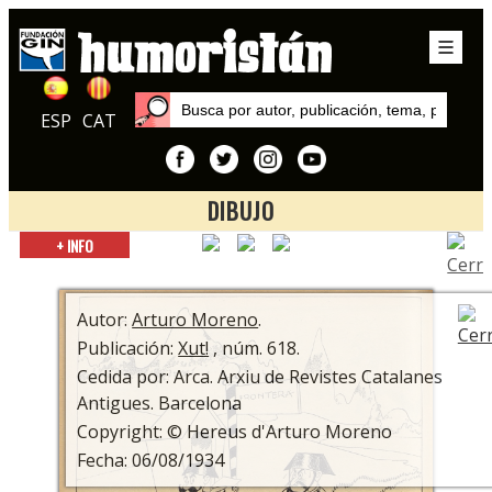
ESP
CAT
DIBUJO
Inicio
+ INFO
Autores
Arturo Moreno
Autor:
Arturo Moreno
.
Publicación:
Xut!
, núm. 618.
Cedida por: Arca. Arxiu de Revistes Catalanes
Antigues. Barcelona
Copyright: © Hereus d'Arturo Moreno
Fecha: 06/08/1934