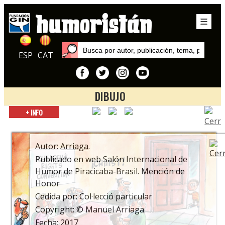
ESP
CAT
DIBUJO
Inicio
+ INFO
Autores
Arriaga
Autor:
Arriaga
.
Publicado en web Salón Internacional de
Humor de Piracicaba-Brasil. Mención de
Honor
Cedida por: Col·lecció particular
Copyright: © Manuel Arriaga
Fecha: 2017