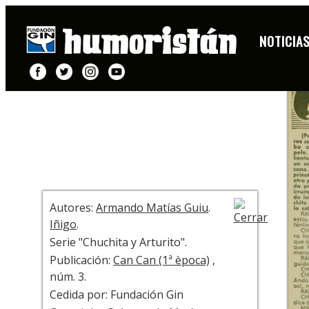
PÁGINA
NOTICIA
+ INFO
Autores:
Armando Matías Guiu
.
Iñigo
.
Serie "Chuchita y Arturito".
Publicación:
Can Can (1ª època)
,
núm. 3.
Cedida por: Fundación Gin