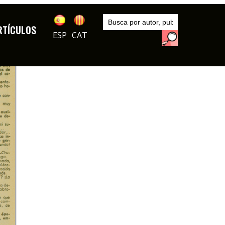
Inicio
Autores
RTÍCULOS
Armando Matías Guiu
ESP
CAT