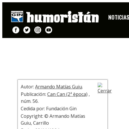
HISTORIETA
NOTICIA
+ INFO
Autor:
Armando Matías Guiu
.
Publicación:
Can Can (2ª època)
,
núm. 56.
Cedida por: Fundación Gin
Copyright: © Armando Matías
Guiu, Carrillo