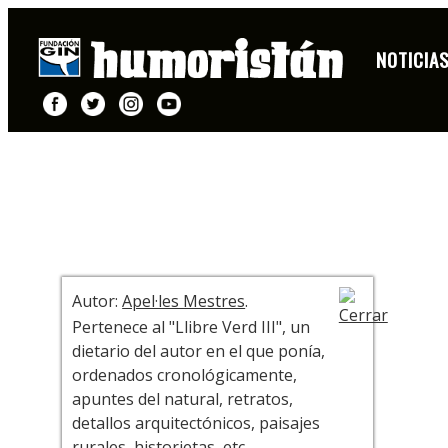
DIBUJO
NOTICIA
+ INFO
Autor:
Apel·les Mestres
.
Pertenece al "Llibre Verd III", un
dietario del autor en el que ponía,
ordenados cronológicamente,
apuntes del natural, retratos,
detallos arquitectónicos, paisajes
rurales, historietas, etc.