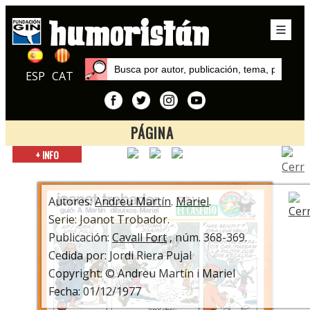
ESP
CAT
PÁGINA
Inicio
+ INFO
Autores
Andreu Martín
Autores:
Andreu Martín
.
Mariel
.
Serie: Joanot Trobador.
Publicación:
Cavall Fort
, núm. 368-369.
Cedida por: Jordi Riera Pujal
Copyright: © Andreu Martín i Mariel
Fecha: 01/12/1977