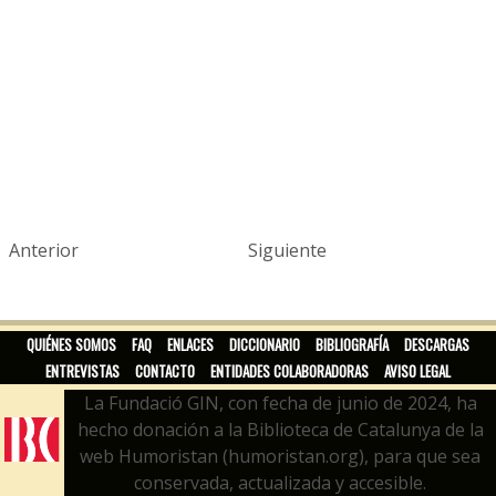
Anterior
Siguiente
QUIÉNES SOMOS
FAQ
ENLACES
DICCIONARIO
BIBLIOGRAFÍA
DESCARGAS
ENTREVISTAS
CONTACTO
ENTIDADES COLABORADORAS
AVISO LEGAL
La Fundació GIN, con fecha de junio de 2024, ha
hecho donación a la Biblioteca de Catalunya de la
web Humoristan (humoristan.org), para que sea
conservada, actualizada y accesible.