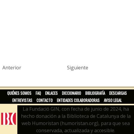
Anterior
Siguiente
QUIÉNES SOMOS
FAQ
ENLACES
DICCIONARIO
BIBLIOGRAFÍA
DESCARGAS
ENTREVISTAS
CONTACTO
ENTIDADES COLABORADORAS
AVISO LEGAL
La Fundació GIN, con fecha de junio de 2024, ha
hecho donación a la Biblioteca de Catalunya de la
web Humoristan (humoristan.org), para que sea
conservada, actualizada y accesible.