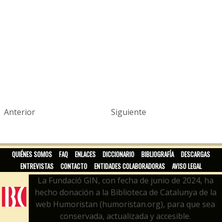
Anterior
Siguiente
QUIÉNES SOMOS
FAQ
ENLACES
DICCIONARIO
BIBLIOGRAFÍA
DESCARGAS
ENTREVISTAS
CONTACTO
ENTIDADES COLABORADORAS
AVISO LEGAL
La Fundació GIN, con fecha de junio de 2024, ha
hecho donación a la Biblioteca de Catalunya de la
web Humoristan (humoristan.org), para que sea
conservada, actualizada y accesible.