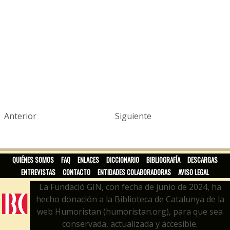
Anterior
Siguiente
QUIÉNES SOMOS
FAQ
ENLACES
DICCIONARIO
BIBLIOGRAFÍA
DESCARGAS
ENTREVISTAS
CONTACTO
ENTIDADES COLABORADORAS
AVISO LEGAL
La Fundació GIN, con fecha de junio de 2024, ha
hecho donación a la Biblioteca de Catalunya de la
web Humoristan (humoristan.org), para que sea
conservada, actualizada y accesible.