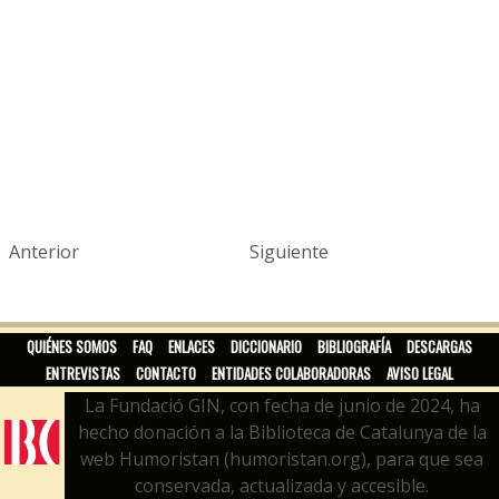
Anterior
Siguiente
QUIÉNES SOMOS
FAQ
ENLACES
DICCIONARIO
BIBLIOGRAFÍA
DESCARGAS
ENTREVISTAS
CONTACTO
ENTIDADES COLABORADORAS
AVISO LEGAL
La Fundació GIN, con fecha de junio de 2024, ha
hecho donación a la Biblioteca de Catalunya de la
web Humoristan (humoristan.org), para que sea
conservada, actualizada y accesible.