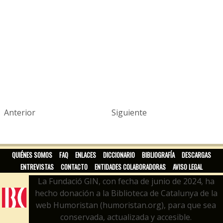
Anterior
Siguiente
QUIÉNES SOMOS
FAQ
ENLACES
DICCIONARIO
BIBLIOGRAFÍA
DESCARGAS
ENTREVISTAS
CONTACTO
ENTIDADES COLABORADORAS
AVISO LEGAL
La Fundació GIN, con fecha de junio de 2024, ha
hecho donación a la Biblioteca de Catalunya de la
web Humoristan (humoristan.org), para que sea
conservada, actualizada y accesible.