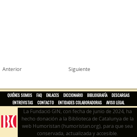
Anterior
Siguiente
QUIÉNES SOMOS
FAQ
ENLACES
DICCIONARIO
BIBLIOGRAFÍA
DESCARGAS
ENTREVISTAS
CONTACTO
ENTIDADES COLABORADORAS
AVISO LEGAL
La Fundació GIN, con fecha de junio de 2024, ha
hecho donación a la Biblioteca de Catalunya de la
web Humoristan (humoristan.org), para que sea
conservada, actualizada y accesible.